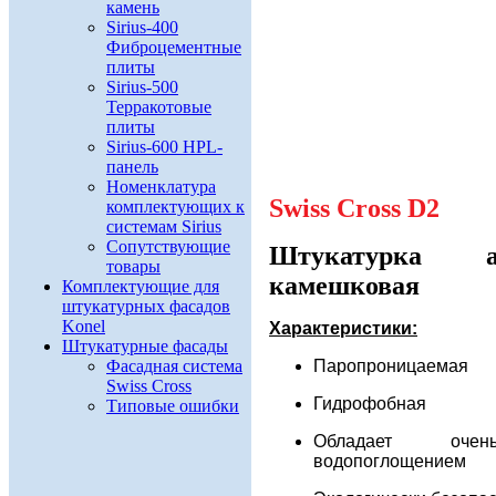
камень
Sirius-400
Фиброцементные
плиты
Sirius-500
Терракотовые
плиты
Sirius-600 HPL-
панель
Номенклатура
Swiss Cross D2
комплектующих к
системам Sirius
Сопутствующие
Штукатурка ак
товары
камешковая
Комплектующие для
штукатурных фасадов
Konel
Характеристики:
Штукатурные фасады
Паропроницаемая
Фасадная система
Swiss Cross
Г
идрофобная
Типовые ошибки
Обладает оче
водопоглощением