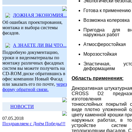
Экологически безопа
Готова к применению
ЛОЖНАЯ ЭКОНОМИЯ...
Возможна колеровка
Об ошибках проектирования,
монтажа и выбора системы
Пригодна для вн
фасадов.
наружных работ
Атмосферостойкая
А ЗНАЕТЕ ЛИ ВЫ ЧТО...
Подробную документацию,
Морозостойкая
уроки и видеоматериалы по
монтажу различных фасадных
Эластичная, ус
систем вы можете получить на
деформациям
CD-ROM диске обратившись в
Область применения:
офис компании Новый Фасад
или заказать его по почте,
через
Декоративна
я штукатурна
форму обратной связи.
CROSS D2 предназн
изготовления дек
тонкослойных покрытий с
НОВОСТИ
виде плотно уложенной о
цвету каменной крошки при
07.05.2018
наружных работах, в т
Поздравляем с Днём Победы!!!
устройстве систем
теплоизоляции фасадов. 