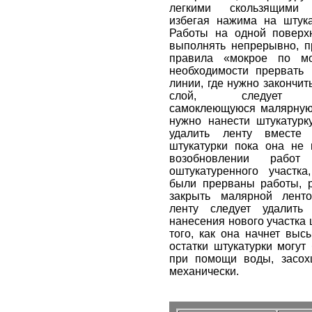
легкими скользящими 
избегая нажима на штука
Работы на одной поверхн
выполнять непрерывно, п
правила «мокрое по мо
необходимости прервать 
линии, где нужно закончит
слой, следует п
самоклеющуюся малярную 
нужно нанести штукатурку
удалить ленту вместе 
штукатурки пока она не 
возобновлении рабо
оштукатуренного участка
были прерваны работы, р
закрыть малярной лент
ленту следует удалить
нанесения нового участка 
того, как она начнет выс
остатки штукатурки могут
при помощи воды, засох
механически.