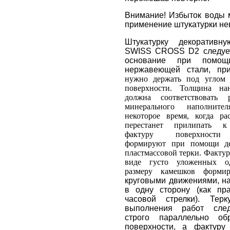
Внимание! Избыток воды 
применение штукатурки н
Штукатурку декоративн
SWISS CROSS D2 следует
основание при помощ
нержавеющей стали, пр
нужно держать под углом 
поверхности. Толщина на
должна соответствовать 
минерального наполнит
некоторое время, когда ра
перестанет прилипать к 
фактуру поверхности
формируют при помощи де
пластмассовой терки. Фактур
виде густо уложенных о
размеру камешков форми
круговыми движениями, н
в одну сторону (как пра
часовой стрелки). Тер
выполнения работ след
строго параллельно об
поверхности, а фактуру