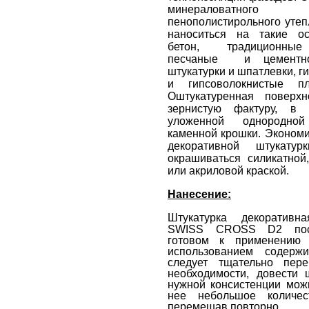
минераловатн
пенополистирольного утеп
наноситься на такие ос
бетон, традиционные
песчаные и цементно-
штукатурки и шпатлевки, г
и гипсоволокнистые п
Оштукатуренная поверх
зернистую фактуру, в 
уложенной однородно
каменной крошки. Эконом
декоративной штукат
окрашиваться силикатной
или акриловой краской.
Нанесение:
Штукатурка декоративн
SWISS CROSS D2 пост
готовом к применению 
использованием содерж
следует тщательно пер
необходимости, довести 
нужной консистенции мож
нее небольшое количе
перемешав повторно.