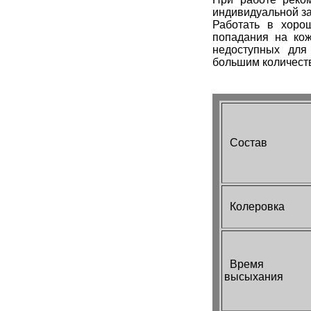
индивидуальной за
Работать в хоро
попадания на кож
недоступных для
большим количеств
Состав
Колеровка
Время
высыхания