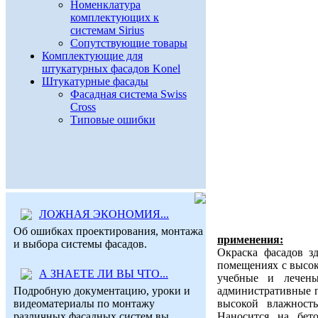
Номенклатура
комплектующих к
системам Sirius
Сопутствующие товары
Комплектующие для
штукатурных фасадов Konel
Штукатурные фасады
Фасадная система Swiss
Cross
Типовые ошибки
ЛОЖНАЯ ЭКОНОМИЯ...
Об ошибках проектирования, монтажа
применения:
и выбора системы фасадов.
Окраска фасадов з
помещениях с высок
А ЗНАЕТЕ ЛИ ВЫ ЧТО...
учебные и лечены
административные п
Подробную документацию, уроки и
высокой влажност
видеоматериалы по монтажу
Наносится на бет
различных фасадных систем вы