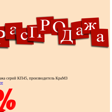
ажа серий КП45, производитель КраМЗ
ее