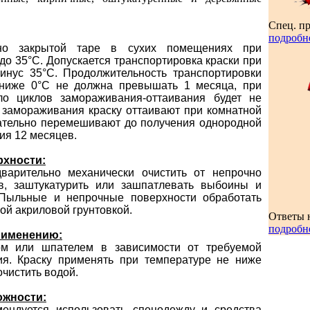
Спец. п
подробн
но закрытой таре в сухих помещениях при
 до 35°С. Допускается транспортировка краски при
инус 35°С. Продолжительность транспортировки
 ниже 0°С не должна превышать 1 месяца, при
ло циклов замораживания-оттаивания будет не
е замораживания краску оттаивают при комнатной
ательно перемешивают до получения однородной
ия 12 месяцев.
рхности:
варительно механически очистить от непрочно
в, заштукатурить или зашпатлевать выбоины и
 Пыльные и непрочные поверхности обработать
й акриловой грунтовкой.
Ответы 
подробн
рименению:
ом или шпателем в зависимости от требуемой
ия. Краску применять при температуре не ниже
очистить водой.
ожности:
ендуется использовать спецодежду и средства