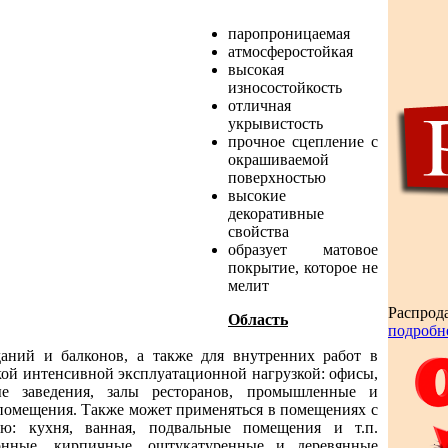
паропроницаемая
атмосферостойкая
высокая
износостойкость
отличная
укрывистость
прочное сцепление с
окрашиваемой
поверхностью
высокие
декоративные
свойства
образует матовое
покрытие, которое не
мелит
Распрод
Область
подробн
даний и балконов, а также для внутренних работ в
ой интенсивной эксплуатационной нагрузкой: офисы,
е заведения, залы ресторанов, промышленные и
омещения. Также может применяться в помещениях с
ью: кухня, ванная, подвальные помещения и т.п.
онные, кирпичные, оштукатуренные и деревянные