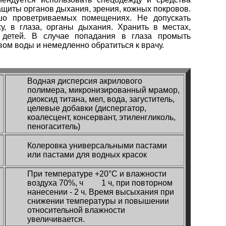
щиты органов дыхания, зрения, кожных покровов.
шо проветриваемых помещениях. Не допускать
у, в глаза, органы дыхания. Хранить в местах,
 детей. В случае попадания в глаза промыть
ом воды и немедленно обратиться к врачу.
Водная дисперсия акрилового
полимера, микронизированный мрамор,
диоксид титана, мел, вода, загуститель,
целевые добавки (диспергатор,
коалесцент, консервант, этиленгликоль,
пеногаситель)
Колеровка универсальными пастами
или пастами для водных красок
При температуре +20°С и влажности
воздуха 70%, ч 1 ч, при повторном
нанесении - 2 ч. Время высыхания при
снижении температуры и повышении
относительной влажности
увеличивается.