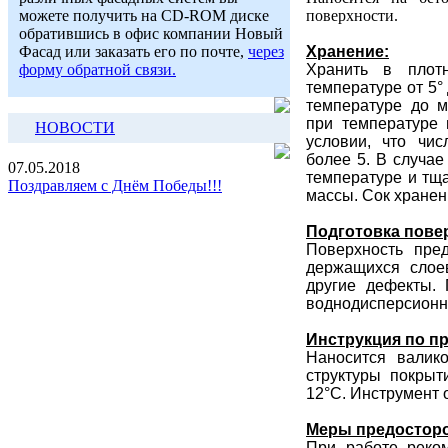
поверхности.
можете получить на CD-ROM диске
обратившись в офис компании Новый
Хранение:
Фасад или заказать его по почте,
через
Хранить в плот
форму обратной связи.
температуре от 5°
температуре до м
при температуре
НОВОСТИ
условии, что чис
более 5. В случа
07.05.2018
температуре и тщ
Поздравляем с Днём Победы!!!
массы. Сок хранен
Подготовка пове
Поверхность пред
держащихся слое
другие дефекты.
воднодисперсионно
Инструкция по п
Наносится валик
структуры покрыт
12°С. Инструмент 
Меры предостор
При работе реком