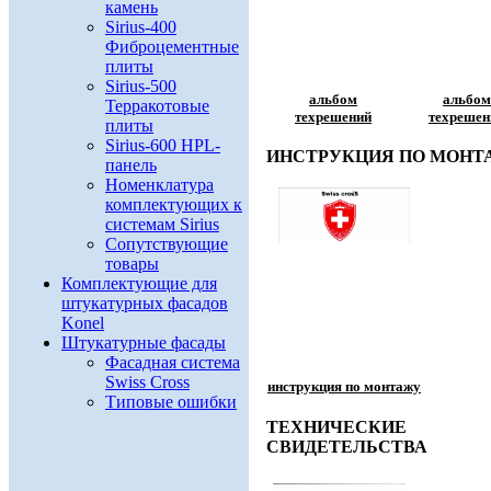
камень
Sirius-400
Фиброцементные
плиты
Sirius-500
альбом
альбом
Терракотовые
техрешений
техрешен
плиты
Sirius-600 HPL-
ИНСТРУКЦИЯ ПО МОНТ
панель
Номенклатура
комплектующих к
системам Sirius
Сопутствующие
товары
Комплектующие для
штукатурных фасадов
Konel
Штукатурные фасады
Фасадная система
Swiss Cross
инструкция по монтажу
Типовые ошибки
ТЕХНИЧЕСКИЕ
СВИДЕТЕЛЬСТВА